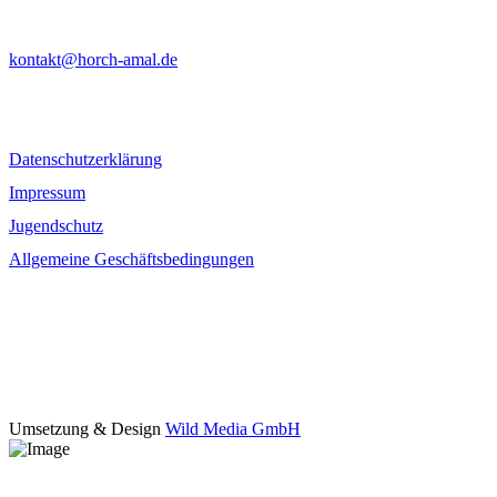
horch amal - Das Blasmusikfestival in Unterfranken
kontakt@horch-amal.de
Datenschutzerklärung
Impressum
Jugendschutz
Allgemeine Geschäftsbedingungen
Folgt uns
fab fa-facebook-f
fab fa-instagram
Umsetzung & Design
Wild Media GmbH