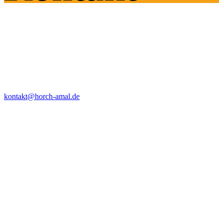
Fragen?
Wir helfen!
So erreicht ihr uns!
E-Mail
kontakt@horch-amal.de
Telefon
- folgt - bei Fragen schreibt uns einfach eine Mail
Adresse
Sport- und Freizeitanlage Sennfeld
Erholungsanlage am See, 97526 Sennfeld