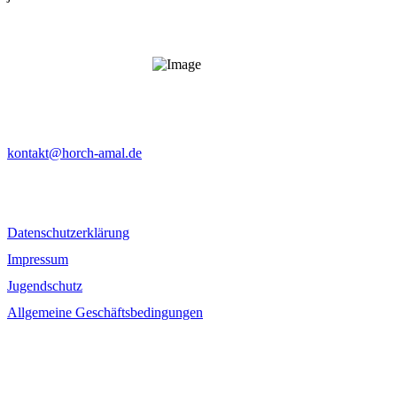
horch amal - Das Blasmusikfestival in Unterfranken
kontakt@horch-amal.de
Datenschutzerklärung
Impressum
Jugendschutz
Allgemeine Geschäftsbedingungen
Folgt uns
fab fa-facebook-f
fab fa-instagram